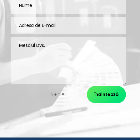
=
Înaintează
5 + 2